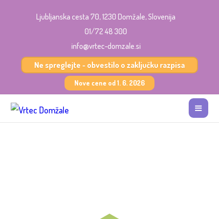
Ljubljanska cesta 70, 1230 Domžale, Slovenija
01/72 48 300
info@vrtec-domzale.si
Ne spreglejte - obvestilo o zaključku razpisa
Nove cene od 1. 6. 2026