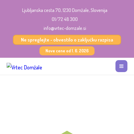
Ljubljanska cesta 70, 1230 Domžale, Slovenija
01/72 48 300
info@vrtec-domzale.si
Ne spreglejte - obvestilo o zaključku razpisa
Nove cene od 1. 6. 2026