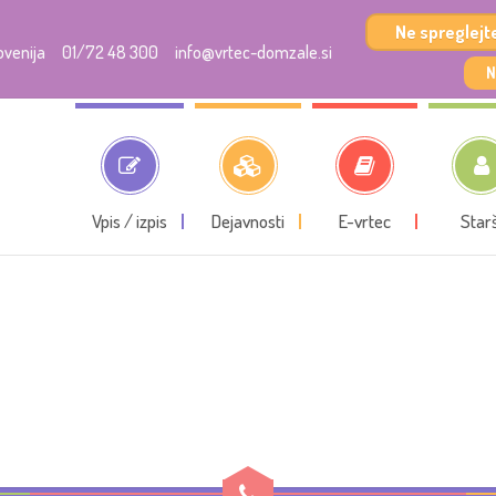
Ne spreglejte
ovenija
01/72 48 300
info@vrtec-domzale.si
N
Vpis / izpis
Dejavnosti
E-vrtec
Starš