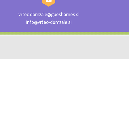
vrtec.domzale@guest.arnes.si
info@vrtec-domzale.si