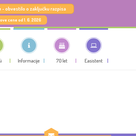
 - obvestilo o zaključku razpisa
ove cene od 1. 6. 2026
i
Informacije
70 let
Easistent